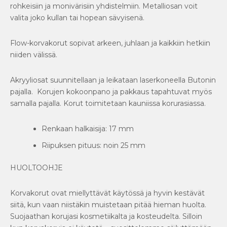
rohkeisiin ja monivärisiin yhdistelmiin. Metalliosan voit
valita joko kullan tai hopean sävyisenä.
Flow-korvakorut sopivat arkeen, juhlaan ja kaikkiin hetkiin
niiden välissä.
Akryyliosat suunnitellaan ja leikataan laserkoneella Butonin
pajalla. Korujen kokoonpano ja pakkaus tapahtuvat myös
samalla pajalla. Korut toimitetaan kauniissa korurasiassa.
Renkaan halkaisija: 17 mm
Riipuksen pituus: noin 25 mm
HUOLTOOHJE
Korvakorut ovat miellyttävät käytössä ja hyvin kestävät
siitä, kun vaan niistäkin muistetaan pitää hieman huolta.
Suojaathan korujasi kosmetiikalta ja kosteudelta. Silloin