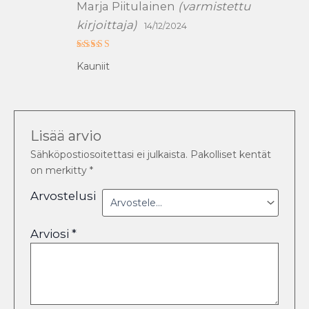
Marja Piitulainen
(varmistettu
kirjoittaja)
14/12/2024
Arvostelu
Kauniit
tuotteesta:
5
/ 5
Lisää arvio
Sähköpostiosoitettasi ei julkaista.
Pakolliset kentät
on merkitty
*
Arvostelusi
Arviosi
*