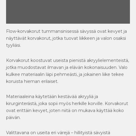
Lisätiedot
Arviot (1)
Flow-korvakorut tummansinisessä sävyssä ovat kevyet ja
näyttävät korvakorut, jotka tuovat liikkeen ja valon osaksi
tyyliäsi.
Korvakorut koostuvat useista pienistä akryylielementeistä,
jotka muodostavat ilmavan ja elävän kokonaisuuden. Valo
kulkee materiaalin läpi pehmeästi, ja jokainen liike tekee
koruista hieman erilaiset.
Materiaaleina käytetään kestävää akryyliä ja
kirurginterästä, joka sopii myös herkille korville. Korvakorut
ovat erittäin kevyet, joten niitä on mukava käyttää koko
päivän.
Valittavana on useita eri värejä – hillityistä sävyistä