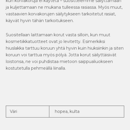
kun korvakoruja ei käytetä – suosittelemme säilyttämään
ja kuljettamaan ne mukana tulleessa rasiassa. Myös muut,
vastaavien korvakorujen säilytykseen tarkoitetut rasiat,
käyvät hyvin tähän tarkoitukseen.
Suositellaan laittamaan korut vasta silloin, kun muut
kosmetiikkatuotteet ovat jo levitetty. Esimerkiksi
hiuslakka tarttuu koruun yhtä hyvin kuin hiuksiinkin ja siten
koruun voi tarttua myös pölyä. Jotta korut säilyttäisivät
loistonsa, ne voi puhdistaa mietoon saippualiuokseen
kostutetulla pehmeällä liinalla.
Väri
hopea, kulta