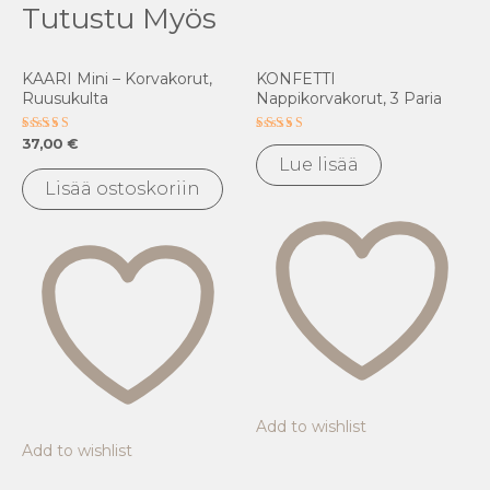
Tutustu Myös
KAARI Mini – Korvakorut,
KONFETTI
Ruusukulta
Nappikorvakorut, 3 Paria
Arvostelu
Arvostelu
37,00
€
tuotteesta:
tuotteesta:
Lue lisää
5.00
5.00
/ 5
/ 5
Lisää ostoskoriin
Add to wishlist
Add to wishlist