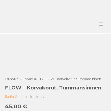
Siirry
sisältöön
Main
Men
FLOW
-
korvakorut,
tummansininen
määrä
Etusivu
/
KORVAKORUT
/ FLOW – korvakorut, tummansininen
FLOW – Korvakorut, Tummansininen
(
1
tuotearvio)
Arvio
1
45,00
€
5.00
5:stä
perustuen