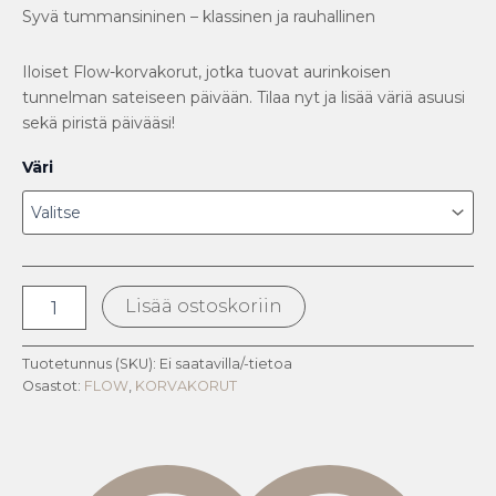
asiakkaan
Syvä tummansininen – klassinen ja rauhallinen
arvotukseen.
Iloiset Flow-korvakorut, jotka tuovat aurinkoisen
tunnelman sateiseen päivään. Tilaa nyt ja lisää väriä asuusi
sekä piristä päivääsi!
Väri
Lisää ostoskoriin
Tuotetunnus (SKU):
Ei saatavilla/-tietoa
Osastot:
FLOW
,
KORVAKORUT