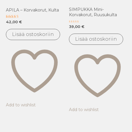
SIMPUKKA Mini-
APILA – Korvakorut, Kulta
Korvakorut, Ruusukulta
Arvostelu
42,00
€
tuotteesta:
Arvostelu
39,00
€
5.00
tuotteesta:
/ 5
0
Lisää ostoskoriin
/
Lisää ostoskoriin
5
Add to wishlist
Add to wishlist