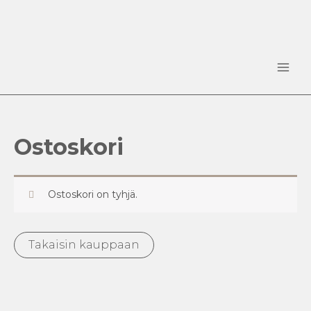
Siirry
sisältöön
Main
Men
Ostoskori
Ostoskori on tyhjä.
Takaisin kauppaan