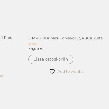
1 Pari,
SIMPUKKA Mini-Korvakorut, Ruusukulta
Arvostelu
39,00
€
tuotteesta:
0
/
Lisää ostoskoriin
5
Add to wishlist
st