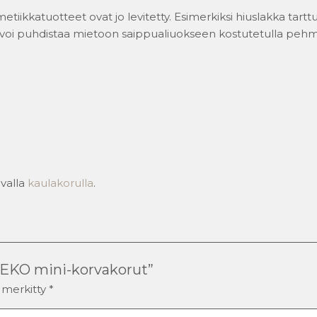
tiikkatuotteet ovat jo levitetty. Esimerkiksi hiuslakka tartt
ne voi puhdistaa mietoon saippualiuokseen kostutetulla pehmeä
valla
kaulakorulla
.
“DEKO mini-korvakorut”
n merkitty
*