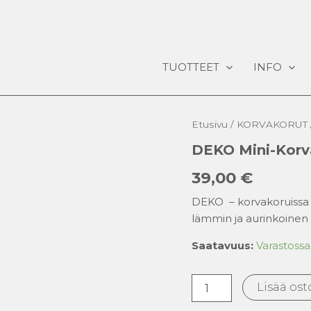
TUOTTEET
INFO
DEKO
Etusivu
/
KORVAKORUT
mini-
DEKO Mini-Korv
korvakorut
määrä
39,00
€
DEKO – korvakoruissa yh
lämmin ja aurinkoinen
Saatavuus:
Varastossa
Lisää ost