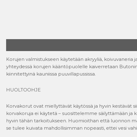
Kuvaus
Arviot (0)
Korujen valmistukseen käytetään akryyliä, koivuvaneria ja
yhteydessä korujen kääntöpuolelle kaiverretaan Butonin
kiinnitettyinä kauniissa puuvillapussissa.
HUOLTOOHJE
Korvakorut ovat miellyttävät käytössä ja hyvin kestävät si
korvakoruja ei käytetä – suosittelemme säilyttämään ja k
hyvin tähän tarkoitukseen. Huomioithan että luonnon mate
se tulee kuivata mahdollisimman nopeasti, ettei vesi vah