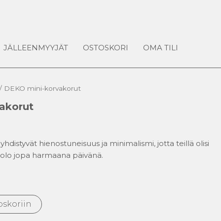
JÄLLEENMYYJÄT
OSTOSKORI
OMA TILI
/ DEKO mini-korvakorut
akorut
distyvät hienostuneisuus ja minimalismi, jotta teillä olisi
 olo jopa harmaana päivänä.
oskoriin