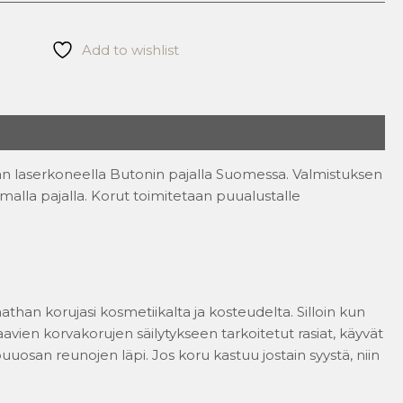
Add to wishlist
taan laserkoneella Butonin pajalla Suomessa. Valmistuksen
lla pajalla. Korut toimitetaan puualustalle
athan korujasi kosmetiikalta ja kosteudelta. Silloin kun
vien korvakorujen säilytykseen tarkoitetut rasiat, käyvät
osan reunojen läpi. Jos koru kastuu jostain syystä, niin