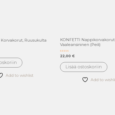
KONFETTI Nappikorvakorut, 
 Korvakorut, Ruusukulta
Vaaleansininen (peili)
Arvostelu
22,00
€
tuotteesta:
0
oskoriin
/
Lisää ostoskoriin
5
Add to wishlist
Add to wishli