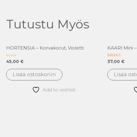
Tutustu Myös
HORTENSIA – Korvakorut, Violetti
KAARI Mini –
Arvostelu
Arvostelu
45,00
€
37,00
€
tuotteesta:
tuotteesta:
0
5.00
/
/ 5
Lisää ostoskoriin
Lisää ost
5
Add to wishlist