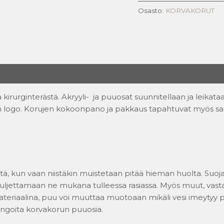
Osasto:
KORVAKORUT
 kirurginterästä. Akryyli- ja puuosat suunnitellaan ja leika
 logo. Korujen kokoonpano ja pakkaus tapahtuvat myös sama
itä, kun vaan niistäkin muistetaan pitää hieman huolta. Suoja
uljettamaan ne mukana tulleessa rasiassa. Myös muut, vastaa
riaalina, puu voi muuttaa muotoaan mikäli vesi imeytyy puu
ingoita korvakorun puuosia.