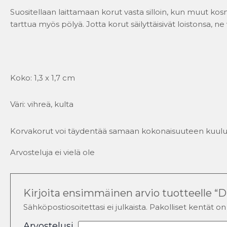
Suositellaan laittamaan korut vasta silloin, kun muut kosme
tarttua myös pölyä. Jotta korut säilyttäisivät loistonsa, 
Koko: 1,3 x 1,7 cm
Väri: vihreä, kulta
Korvakorut voi täydentää samaan kokonaisuuteen kuulu
Arvosteluja ei vielä ole
Kirjoita ensimmäinen arvio tuotteelle 
Sähköpostiosoitettasi ei julkaista.
Pakolliset kentät o
Arvostelusi