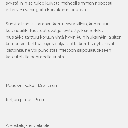
syystä, niin se tulee kuivata mahdollisimman nopeasti,
ettei vesi vahingoita korvakorun puuosia.
Suositellaan laittamaan korut vasta silloin, kun muut
kosmetiikkatuotteet ovat jo levitetty. Esimerkiksi
hiuslakka tarttuu koruun yhtä hyvin kuin hiuksiinkin ja siten
koruun voi tarttua myös pölyä. Jotta korut säilyttäisivät
loistonsa, ne voi puhdistaa mietoon saippualiuokseen
kostutetulla pehmeällä liinalla.
Puuosan koko: 1,5 x 1,5 cm
Ketjun pituus 45 cm
Arvosteluja ei vielä ole