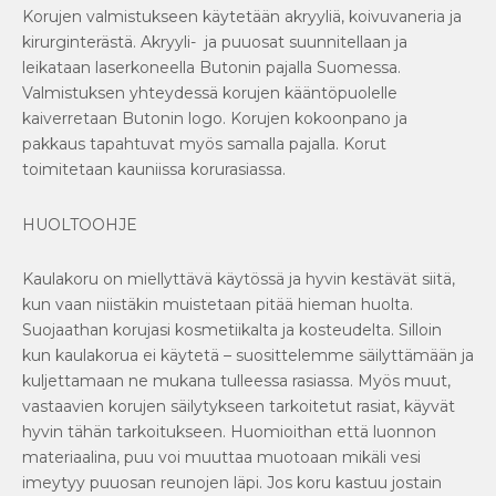
Korujen valmistukseen käytetään akryyliä, koivuvaneria ja
kirurginterästä. Akryyli- ja puuosat suunnitellaan ja
leikataan laserkoneella Butonin pajalla Suomessa.
Valmistuksen yhteydessä korujen kääntöpuolelle
kaiverretaan Butonin logo. Korujen kokoonpano ja
pakkaus tapahtuvat myös samalla pajalla. Korut
toimitetaan kauniissa korurasiassa.
HUOLTOOHJE
Kaulakoru on miellyttävä käytössä ja hyvin kestävät siitä,
kun vaan niistäkin muistetaan pitää hieman huolta.
Suojaathan korujasi kosmetiikalta ja kosteudelta. Silloin
kun kaulakorua ei käytetä – suosittelemme säilyttämään ja
kuljettamaan ne mukana tulleessa rasiassa. Myös muut,
vastaavien korujen säilytykseen tarkoitetut rasiat, käyvät
hyvin tähän tarkoitukseen. Huomioithan että luonnon
materiaalina, puu voi muuttaa muotoaan mikäli vesi
imeytyy puuosan reunojen läpi. Jos koru kastuu jostain