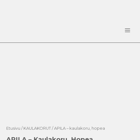
Siirry
sisältöön
Main
Men
APILA
-
kaulakoru,
hopea
määrä
Etusivu
/
KAULAKORUT
/ APILA – kaulakoru, hopea
APILA – Kaulakoru, Hopea