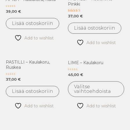
Pinkki
Arvostelu
39,00
€
tuotteesta:
Arvostelu
37,00
€
0
tuotteesta:
/
4.00
Lisää ostoskoriin
5
/ 5
Lisää ostoskoriin
Add to wishlist
Add to wishlist
Täl
PASTILLI – Kaulakoru,
LIME – Kaulakoru
tuo
Ruskea
on
Arvostelu
45,00
€
tuotteesta:
us
Arvostelu
37,00
€
0
tuotteesta:
/
mu
0
Valitse
5
/
Lisää ostoskoriin
vaihtoehdoista
Voi
5
te
val
Add to wishlist
Add to wishlist
tu
siv