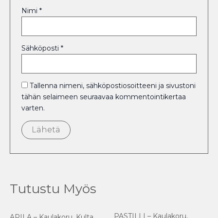
Nimi
*
Sähköposti
*
Tallenna nimeni, sähköpostiosoitteeni ja sivustoni
tähän selaimeen seuraavaa kommentointikertaa
varten.
Tutustu Myös
PASTILLI – Kaulakoru,
APILA – Kaulakoru, Kulta