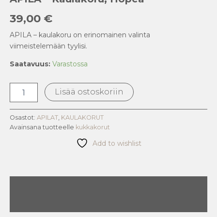
39,00
€
APILA – kaulakoru on erinomainen valinta
viimeistelemään tyylisi.
Saatavuus:
Varastossa
Lisää ostoskoriin
Osastot:
APILAT
,
KAULAKORUT
Avainsana tuotteelle
kukkakorut
Add to wishlist
Kuvaus
Arviot (0)