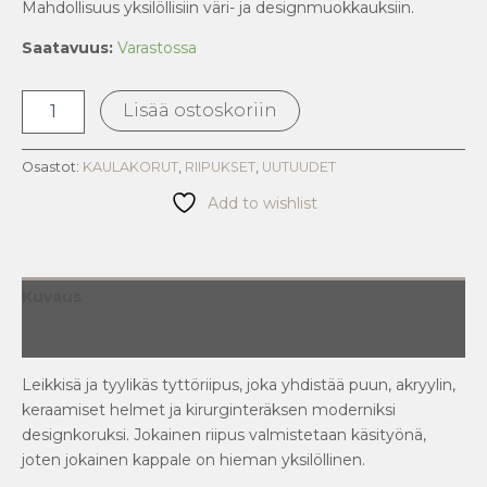
Mahdollisuus yksilöllisiin väri- ja designmuokkauksiin.
Saatavuus:
Varastossa
Lisää ostoskoriin
Osastot:
KAULAKORUT
,
RIIPUKSET
,
UUTUUDET
Add to wishlist
Kuvaus
Arviot (0)
Leikkisä ja tyylikäs tyttöriipus, joka yhdistää puun, akryylin,
keraamiset helmet ja kirurginteräksen moderniksi
designkoruksi. Jokainen riipus valmistetaan käsityönä,
joten jokainen kappale on hieman yksilöllinen.