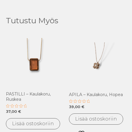
Tutustu Myös
PASTILLI – Kaulakoru,
APILA – Kaulakoru, Hopea
Ruskea
39,00
€
Arvostelu
tuotteesta:
37,00
€
Arvostelu
0
tuotteesta:
/
Lisää ostoskoriin
0
5
/
Lisää ostoskoriin
5