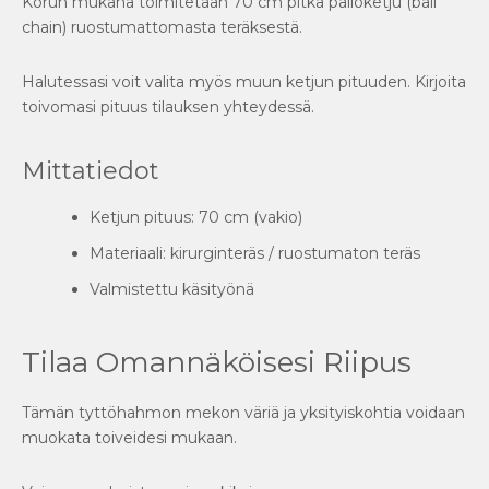
Korun mukana toimitetaan 70 cm pitkä palloketju (ball
chain) ruostumattomasta teräksestä.
Halutessasi voit valita myös muun ketjun pituuden. Kirjoita
toivomasi pituus tilauksen yhteydessä.
Mittatiedot
Ketjun pituus: 70 cm (vakio)
Materiaali: kirurginteräs / ruostumaton teräs
Valmistettu käsityönä
Tilaa Omannäköisesi Riipus
Tämän tyttöhahmon mekon väriä ja yksityiskohtia voidaan
muokata toiveidesi mukaan.