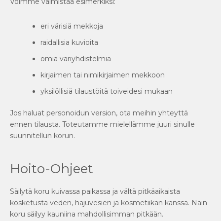
Voimme valmistaa esimerkiksi:
eri värisiä mekkoja
raidallisia kuvioita
omia väriyhdistelmiä
kirjaimen tai nimikirjaimen mekkoon
yksilöllisiä tilaustöitä toiveidesi mukaan
Jos haluat personoidun version, ota meihin yhteyttä
ennen tilausta. Toteutamme mielellämme juuri sinulle
suunnitellun korun.
Hoito-Ohjeet
Säilytä koru kuivassa paikassa ja vältä pitkäaikaista
kosketusta veden, hajuvesien ja kosmetiikan kanssa. Näin
koru säilyy kauniina mahdollisimman pitkään.