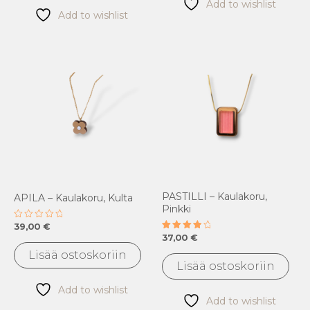
Add to wishlist
Add to wishlist
PASTILLI – Kaulakoru,
APILA – Kaulakoru, Kulta
Pinkki
39,00
€
Arvostelu
tuotteesta:
37,00
€
Arvostelu
0
tuotteesta:
/
Lisää ostoskoriin
4.00
5
/ 5
Lisää ostoskoriin
Add to wishlist
Add to wishlist