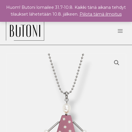
Siirry
Huom! Butoni lomailee 31.7-10.8. Kaikki tänä aikana tehdyt
sisältöön
tilaukset lähetetään 10.8. jälkeen.
Piilota tämä ilmoitus
Main
Men
MIMMI
-
riipus
palloketjulla
määrä