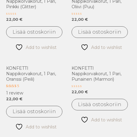
Nappikorvakorut, 1 Pari,
Nappikorvakorut, 1 Pari,
Pinkki (glitter)
Oliivi (puu)
Arvostelu
Arvostelu
22,00
€
22,00
€
tuotteesta:
tuotteesta:
0
0
/
/
Lisää ostoskoriin
Lisää ostoskoriin
5
5
Add to wishlist
Add to wishlist
KONFETTI
KONFETTI
Nappikorvakorut, 1 Pari,
Nappikorvakorut, 1 Pari,
Oranssi (peili)
Punainen (marmori)
Arvostelu
Arvostelu
22,00
€
1
review
tuotteesta:
tuotteesta:
22,00
€
5.00
0
/ 5
/
Lisää ostoskoriin
5
Lisää ostoskoriin
Add to wishlist
Add to wishlist