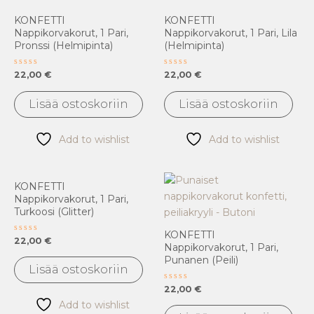
KONFETTI
KONFETTI
Nappikorvakorut, 1 Pari,
Nappikorvakorut, 1 Pari, Lila
Pronssi (helmipinta)
(helmipinta)
Arvostelu
Arvostelu
22,00
€
22,00
€
tuotteesta:
tuotteesta:
0
0
/
/
Lisää ostoskoriin
Lisää ostoskoriin
5
5
Add to wishlist
Add to wishlist
KONFETTI
Nappikorvakorut, 1 Pari,
Turkoosi (glitter)
KONFETTI
Arvostelu
22,00
€
Nappikorvakorut, 1 Pari,
tuotteesta:
0
Punanen (peili)
/
Lisää ostoskoriin
5
Arvostelu
22,00
€
tuotteesta:
Add to wishlist
0
/