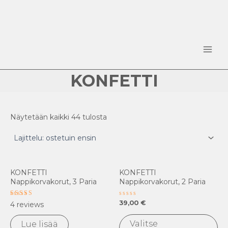
Siirry
sisältöön
Sorted
Main
by
popularity
Men
KONFETTI
Näytetään kaikki 44 tulosta
Täl
KONFETTI
KONFETTI
tuo
Nappikorvakorut, 3 Paria
Nappikorvakorut, 2 Paria
on
us
Arvostelu
Arvostelu
39,00
€
4
reviews
tuotteesta:
tuotteesta:
mu
5.00
0
/ 5
/
Valitse
Lue lisää
Voi
5