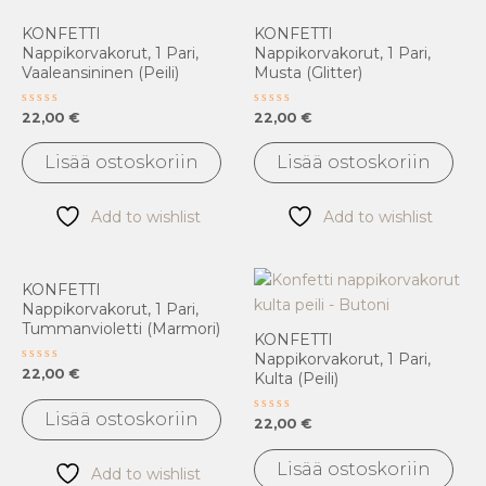
KONFETTI
KONFETTI
Nappikorvakorut, 1 Pari,
Nappikorvakorut, 1 Pari,
Vaaleansininen (peili)
Musta (glitter)
Arvostelu
Arvostelu
22,00
€
22,00
€
tuotteesta:
tuotteesta:
0
0
/
/
Lisää ostoskoriin
Lisää ostoskoriin
5
5
Add to wishlist
Add to wishlist
KONFETTI
Nappikorvakorut, 1 Pari,
Tummanvioletti (marmori)
KONFETTI
Nappikorvakorut, 1 Pari,
Arvostelu
22,00
€
Kulta (peili)
tuotteesta:
0
/
Lisää ostoskoriin
Arvostelu
22,00
€
5
tuotteesta:
0
/
Lisää ostoskoriin
Add to wishlist
5