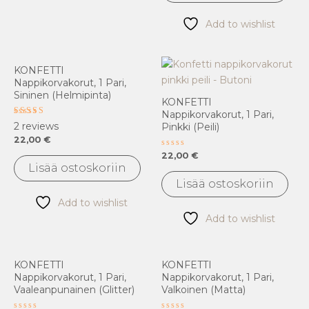
Add to wishlist
KONFETTI
Nappikorvakorut, 1 Pari,
Sininen (helmipinta)
KONFETTI
Nappikorvakorut, 1 Pari,
Arvostelu
2
reviews
Pinkki (peili)
tuotteesta:
22,00
€
3.00
/ 5
Arvostelu
22,00
€
tuotteesta:
Lisää ostoskoriin
0
/
Lisää ostoskoriin
5
Add to wishlist
Add to wishlist
KONFETTI
KONFETTI
Nappikorvakorut, 1 Pari,
Nappikorvakorut, 1 Pari,
Vaaleanpunainen (glitter)
Valkoinen (matta)