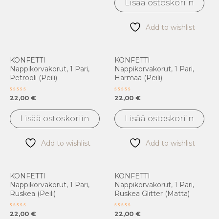
Lisää ostoskoriin
5
Add to wishlist
KONFETTI
KONFETTI
Nappikorvakorut, 1 Pari,
Nappikorvakorut, 1 Pari,
Petrooli (peili)
Harmaa (peili)
Arvostelu
Arvostelu
22,00
€
22,00
€
tuotteesta:
tuotteesta:
0
0
/
/
Lisää ostoskoriin
Lisää ostoskoriin
5
5
Add to wishlist
Add to wishlist
KONFETTI
KONFETTI
Nappikorvakorut, 1 Pari,
Nappikorvakorut, 1 Pari,
Ruskea (peili)
Ruskea Glitter (matta)
Arvostelu
Arvostelu
22,00
€
22,00
€
tuotteesta:
tuotteesta: