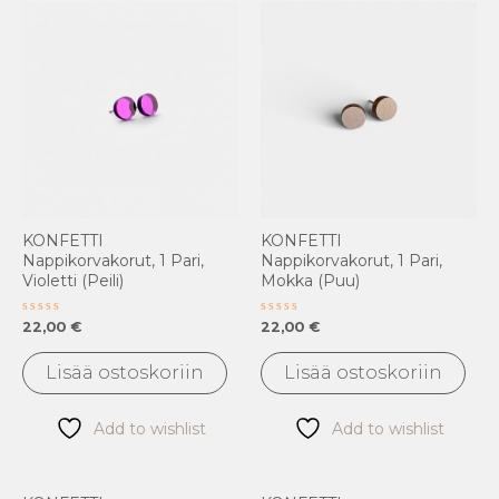
KONFETTI
KONFETTI
Nappikorvakorut, 1 Pari,
Nappikorvakorut, 1 Pari,
Violetti (peili)
Mokka (puu)
Arvostelu
Arvostelu
22,00
€
22,00
€
tuotteesta:
tuotteesta:
0
0
/
/
Lisää ostoskoriin
Lisää ostoskoriin
5
5
Add to wishlist
Add to wishlist