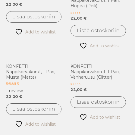
Nappikorvakorut, 1 Pari,
Arvostelu
22,00
€
Hopea (peili)
tuotteesta:
0
/
Lisää ostoskoriin
Arvostelu
22,00
€
5
tuotteesta:
0
/
Lisää ostoskoriin
Add to wishlist
5
Add to wishlist
KONFETTI
KONFETTI
Nappikorvakorut, 1 Pari,
Nappikorvakorut, 1 Pari,
Musta (matta)
Vanharuusu (glitter)
Arvostelu
Arvostelu
22,00
€
1
review
tuotteesta:
tuotteesta:
22,00
€
5.00
0
/ 5
/
Lisää ostoskoriin
5
Lisää ostoskoriin
Add to wishlist
Add to wishlist