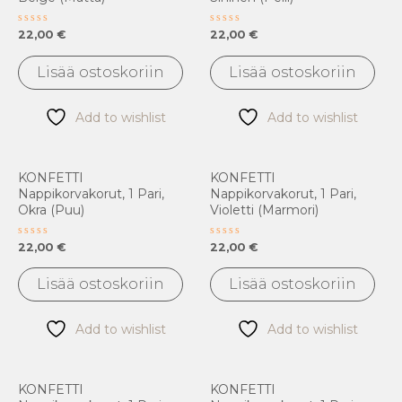
Arvostelu
Arvostelu
22,00
€
22,00
€
tuotteesta:
tuotteesta:
0
0
/
/
Lisää ostoskoriin
Lisää ostoskoriin
5
5
Add to wishlist
Add to wishlist
KONFETTI
KONFETTI
Nappikorvakorut, 1 Pari,
Nappikorvakorut, 1 Pari,
Okra (puu)
Violetti (marmori)
Arvostelu
Arvostelu
22,00
€
22,00
€
tuotteesta:
tuotteesta:
0
0
/
/
Lisää ostoskoriin
Lisää ostoskoriin
5
5
Add to wishlist
Add to wishlist
KONFETTI
KONFETTI