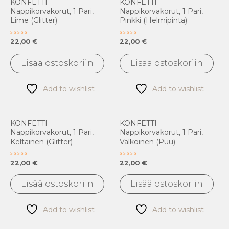
KONFETTI
KONFETTI
Nappikorvakorut, 1 Pari,
Nappikorvakorut, 1 Pari,
Lime (glitter)
Pinkki (helmipinta)
Arvostelu
Arvostelu
22,00
€
22,00
€
tuotteesta:
tuotteesta:
0
0
/
/
Lisää ostoskoriin
Lisää ostoskoriin
5
5
Add to wishlist
Add to wishlist
KONFETTI
KONFETTI
Nappikorvakorut, 1 Pari,
Nappikorvakorut, 1 Pari,
Keltainen (glitter)
Valkoinen (puu)
Arvostelu
Arvostelu
22,00
€
22,00
€
tuotteesta:
tuotteesta:
0
0
/
/
Lisää ostoskoriin
Lisää ostoskoriin
5
5
Add to wishlist
Add to wishlist