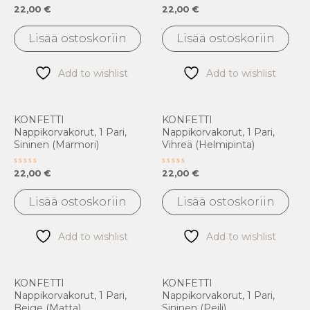
Arvostelu
Arvostelu
22,00
€
22,00
€
tuotteesta:
tuotteesta:
0
0
/
/
Lisää ostoskoriin
Lisää ostoskoriin
5
5
Add to wishlist
Add to wishlist
KONFETTI
KONFETTI
Nappikorvakorut, 1 Pari,
Nappikorvakorut, 1 Pari,
Sininen (marmori)
Vihreä (helmipinta)
Arvostelu
Arvostelu
22,00
€
22,00
€
tuotteesta:
tuotteesta:
0
0
/
/
Lisää ostoskoriin
Lisää ostoskoriin
5
5
Add to wishlist
Add to wishlist
KONFETTI
KONFETTI
Nappikorvakorut, 1 Pari,
Nappikorvakorut, 1 Pari,
Beige (matta)
Sininen (peili)