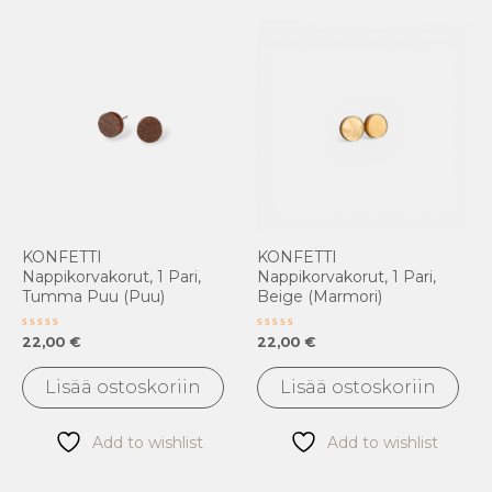
KONFETTI
KONFETTI
Nappikorvakorut, 1 Pari,
Nappikorvakorut, 1 Pari,
Tumma Puu (puu)
Beige (marmori)
Arvostelu
Arvostelu
22,00
€
22,00
€
tuotteesta:
tuotteesta:
0
0
/
/
Lisää ostoskoriin
Lisää ostoskoriin
5
5
Add to wishlist
Add to wishlist