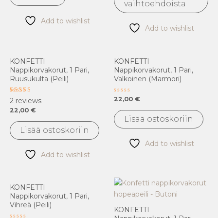
vaihtoehdoista
te
val
Add to wishlist
Add to wishlist
tu
siv
KONFETTI
KONFETTI
Nappikorvakorut, 1 Pari,
Nappikorvakorut, 1 Pari,
Ruusukulta (peili)
Valkoinen (marmori)
Arvostelu
Arvostelu
22,00
€
2
reviews
tuotteesta:
tuotteesta:
22,00
€
5.00
0
/ 5
/
Lisää ostoskoriin
5
Lisää ostoskoriin
Add to wishlist
Add to wishlist
KONFETTI
Nappikorvakorut, 1 Pari,
Vihreä (peili)
KONFETTI