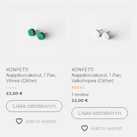
KONFETTI
KONFETTI
Nappikorvakorut, 1 Pari,
Nappikorvakorut, 1 Pari,
Vihreä (glitter)
Valkohopea (glitter)
Arvostelu
Arvostelu
22,00
€
1
review
tuotteesta:
tuotteesta:
22,00
€
0
5.00
/
/ 5
Lisää ostoskoriin
5
Lisää ostoskoriin
Add to wishlist
Add to wishlist