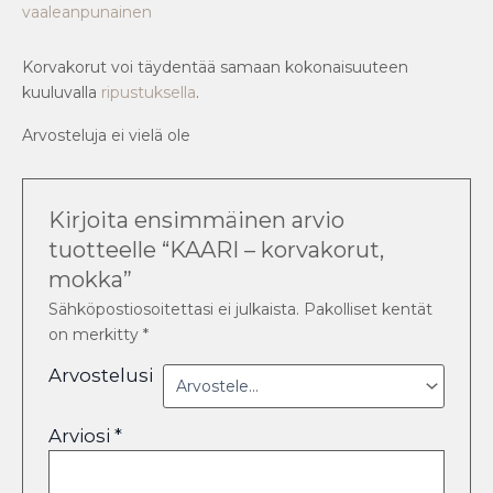
vaaleanpunainen
Korvakorut voi täydentää samaan kokonaisuuteen
kuuluvalla
ripustuksella
.
Arvosteluja ei vielä ole
Kirjoita ensimmäinen arvio
tuotteelle “KAARI – korvakorut,
mokka”
Sähköpostiosoitettasi ei julkaista.
Pakolliset kentät
on merkitty
*
Arvostelusi
Arviosi
*