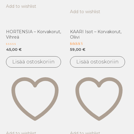
Add to wishlist
Add to wishlist
HORTENSIA – Korvakorut,
KAARI Isot – Korvakorut,
Vihreä
Oliivi
Arvostelu
Arvostelu
45,00
€
59,00
€
tuotteesta:
tuotteesta:
0
4.00
/
/ 5
Lisää ostoskoriin
Lisää ostoskoriin
5
Add to wishlist
Add to wishlist