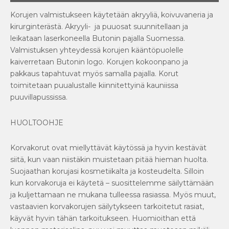
Korujen valmistukseen käytetään akryyliä, koivuvaneria ja
kirurginterästä. Akryyli- ja puuosat suunnitellaan ja
leikataan laserkoneella Butonin pajalla Suomessa.
Valmistuksen yhteydessä korujen kääntöpuolelle
kaiverretaan Butonin logo. Korujen kokoonpano ja
pakkaus tapahtuvat myös samalla pajalla. Korut
toimitetaan puualustalle kiinnitettyinä kauniissa
puuvillapussissa.
HUOLTOOHJE
Korvakorut ovat miellyttävät käytössä ja hyvin kestävät
siitä, kun vaan niistäkin muistetaan pitää hieman huolta.
Suojaathan korujasi kosmetiikalta ja kosteudelta. Silloin
kun korvakoruja ei käytetä – suosittelemme säilyttämään
ja kuljettamaan ne mukana tulleessa rasiassa. Myös muut,
vastaavien korvakorujen säilytykseen tarkoitetut rasiat,
käyvät hyvin tähän tarkoitukseen. Huomioithan että