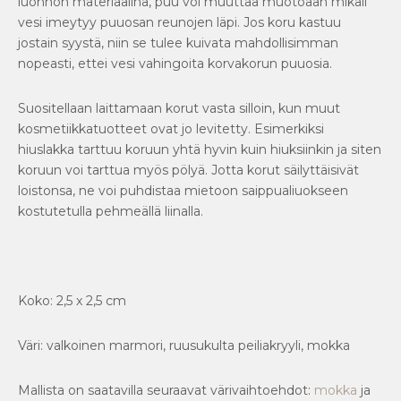
luonnon materiaalina, puu voi muuttaa muotoaan mikäli
vesi imeytyy puuosan reunojen läpi. Jos koru kastuu
jostain syystä, niin se tulee kuivata mahdollisimman
nopeasti, ettei vesi vahingoita korvakorun puuosia.
Suositellaan laittamaan korut vasta silloin, kun muut
kosmetiikkatuotteet ovat jo levitetty. Esimerkiksi
hiuslakka tarttuu koruun yhtä hyvin kuin hiuksiinkin ja siten
koruun voi tarttua myös pölyä. Jotta korut säilyttäisivät
loistonsa, ne voi puhdistaa mietoon saippualiuokseen
kostutetulla pehmeällä liinalla.
Koko: 2,5 x 2,5 cm
Väri: valkoinen marmori, ruusukulta peiliakryyli, mokka
Mallista on saatavilla seuraavat värivaihtoehdot:
mokka
ja