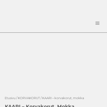
Siirry
sisältöön
Main
Men
KAARI
-
korvakorut,
mokka
määrä
Etusivu
/
KORVAKORUT
/ KAARI – korvakorut, mokka
KAARI – Korvakorut, Mokka