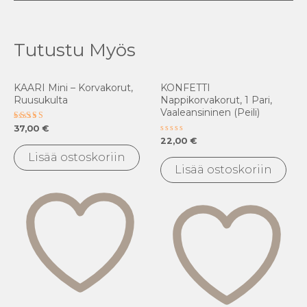
Tutustu Myös
KAARI Mini – Korvakorut,
KONFETTI
Ruusukulta
Nappikorvakorut, 1 Pari,
Vaaleansininen (peili)
Arvostelu
37,00
€
tuotteesta:
Arvostelu
22,00
€
5.00
tuotteesta:
/ 5
Lisää ostoskoriin
0
/
Lisää ostoskoriin
5