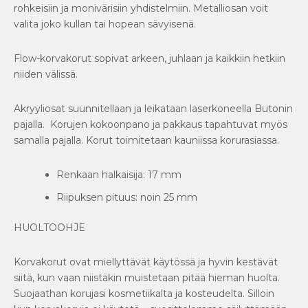
rohkeisiin ja monivärisiin yhdistelmiin. Metalliosan voit
valita joko kullan tai hopean sävyisenä.
Flow-korvakorut sopivat arkeen, juhlaan ja kaikkiin hetkiin
niiden välissä.
Akryyliosat suunnitellaan ja leikataan laserkoneella Butonin
pajalla. Korujen kokoonpano ja pakkaus tapahtuvat myös
samalla pajalla. Korut toimitetaan kauniissa korurasiassa.
Renkaan halkaisija: 17 mm
Riipuksen pituus: noin 25 mm
HUOLTOOHJE
Korvakorut ovat miellyttävät käytössä ja hyvin kestävät
siitä, kun vaan niistäkin muistetaan pitää hieman huolta.
Suojaathan korujasi kosmetiikalta ja kosteudelta. Silloin