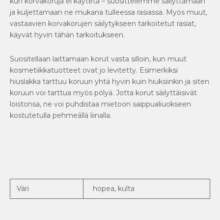
kun korvakoruja ei käytetä – suosittelemme säilyttämään
ja kuljettamaan ne mukana tulleessa rasiassa. Myös muut,
vastaavien korvakorujen säilytykseen tarkoitetut rasiat,
käyvät hyvin tähän tarkoitukseen.
Suositellaan laittamaan korut vasta silloin, kun muut
kosmetiikkatuotteet ovat jo levitetty. Esimerkiksi
hiuslakka tarttuu koruun yhtä hyvin kuin hiuksiinkin ja siten
koruun voi tarttua myös pölyä. Jotta korut säilyttäisivät
loistonsa, ne voi puhdistaa mietoon saippualiuokseen
kostutetulla pehmeällä liinalla.
Väri
hopea, kulta