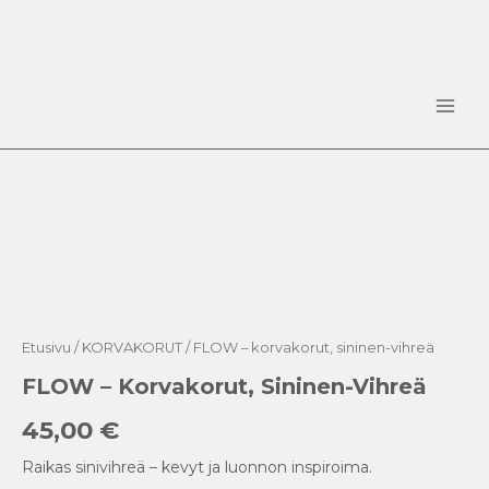
Siirry
sisältöön
Main
Men
FLOW
-
korvakorut,
sininen-
vihreä
määrä
Etusivu
/
KORVAKORUT
/ FLOW – korvakorut, sininen-vihreä
FLOW – Korvakorut, Sininen-Vihreä
45,00
€
Raikas sinivihreä – kevyt ja luonnon inspiroima.