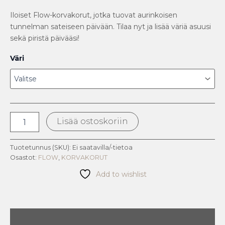
Iloiset Flow-korvakorut, jotka tuovat aurinkoisen
tunnelman sateiseen päivään. Tilaa nyt ja lisää väriä asuusi
sekä piristä päivääsi!
Väri
Lisää ostoskoriin
Tuotetunnus (SKU):
Ei saatavilla/-tietoa
Osastot:
FLOW
,
KORVAKORUT
Add to wishlist
Kuvaus