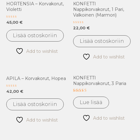
HORTENSIA – Korvakorut,
KONFETTI
Violetti
Nappikorvakorut, 1 Pari,
Valkoinen (marmori)
Arvostelu
45,00
€
tuotteesta:
Arvostelu
22,00
€
0
tuotteesta:
/
Lisää ostoskoriin
0
5
/
Lisää ostoskoriin
5
Add to wishlist
Add to wishlist
KONFETTI
APILA – Korvakorut, Hopea
Nappikorvakorut, 3 Paria
Arvostelu
42,00
€
tuotteesta:
Arvostelu
0
tuotteesta:
Lue lisää
/
5.00
Lisää ostoskoriin
5
/ 5
Add to wishlist
Add to wishlist