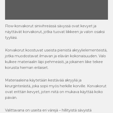
Lisätiedot
Arviot (0)
Flow-korvakorut sinivihreässä sävyssä ovat kevyet ja
näyttävät korvakorut, jotka tuovat liikkeen ja valon osaksi
tyyliäsi.
Korvakorut koostuvat useista pienistä akryylielementeistä,
jotka muodostavat ilmavan ja elävän kokonaisuuden. Valo
kulkee materiaalin läpi pehmeästi, ja jokainen liike tekee
koruista hieman erilaiset.
Materiaaleina käytetään kestävää akryyliä ja
kirurginterästä, joka sopii myös herkille korville. Korvakorut
ovat erittäin kevyet, joten niitä on mukava käyttää koko
päivän.
Valittavana on useita eri värejä – hillityistä sävyistä