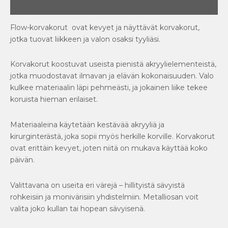
Arviot (0)
Flow-korvakorut ovat kevyet ja näyttävät korvakorut,
jotka tuovat liikkeen ja valon osaksi tyyliäsi.
Korvakorut koostuvat useista pienistä akryylielementeistä,
jotka muodostavat ilmavan ja elävän kokonaisuuden. Valo
kulkee materiaalin läpi pehmeästi, ja jokainen liike tekee
koruista hieman erilaiset.
Materiaaleina käytetään kestävää akryyliä ja
kirurginterästä, joka sopii myös herkille korville. Korvakorut
ovat erittäin kevyet, joten niitä on mukava käyttää koko
päivän.
Valittavana on useita eri värejä – hillityistä sävyistä
rohkeisiin ja monivärisiin yhdistelmiin. Metalliosan voit
valita joko kullan tai hopean sävyisenä.