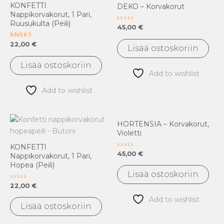
KONFETTI
DEKO – Korvakorut
Nappikorvakorut, 1 Pari,
Ruusukulta (peili)
Arvostelu
45,00
€
tuotteesta:
0
Arvostelu
22,00
€
/
Lisää ostoskoriin
tuotteesta:
5
5.00
/ 5
Lisää ostoskoriin
Add to wishlist
Add to wishlist
HORTENSIA – Korvakorut,
Violetti
KONFETTI
Arvostelu
45,00
€
Nappikorvakorut, 1 Pari,
tuotteesta:
Hopea (peili)
0
/
Lisää ostoskoriin
5
Arvostelu
22,00
€
tuotteesta:
0
Add to wishlist
/
Lisää ostoskoriin
5