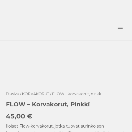
Siirry
sisältöön
Main
Men
FLOW
-
korvakorut,
pinkki
määrä
Etusivu
/
KORVAKORUT
/ FLOW – korvakorut, pinkki
FLOW – Korvakorut, Pinkki
45,00
€
Iloiset Flow-korvakorut, jotka tuovat aurinkoisen