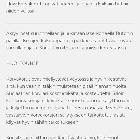
Flow-korvakorut sopivat arkeen, juhlaan ja kaikkiin hetkiin
niiden välissä.
Akryyliosat suunnitellaan ja leikataan laserkoneella Butonin
pajalla. Korujen kokoonpano ja pakkaus tapahtuvat myös
samalla pajalla. Korut toimitetaan kauniissa korurasiassa.
HUOLTOOHJE
Korvakorut ovat miellyttävät käytössä ja hyvin kestävät
siitä, kun vaan niistäkin muistetaan pitää hieman huolta.
Suojaathan korujasi kosmetiikalta ja kosteudelta. Silloin
kun korvakoruja ei käytetä – suosittelemme säilyttämään
ja kuljettamaan ne mukana tulleessa rasiassa. Myös muut,
vastaavien korvakorujen säilytykseen tarkoitetut rasiat,
käyvät hyvin tähän tarkoitukseen.
Suositellaan laittamaan korut vasta silloin, kun muut