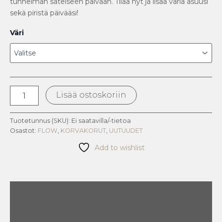
tunnelman sateiseen päivään. Tilaa nyt ja lisää väriä asuusi
sekä piristä päivääsi!
Väri
Lisää ostoskoriin
Tuotetunnus (SKU):
Ei saatavilla/-tietoa
Osastot:
FLOW
,
KORVAKORUT
,
UUTUUDET
Add to wishlist
Kuvaus
Lisätiedot